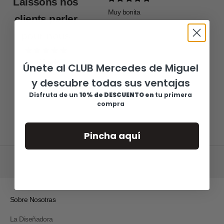
Laissons nos
Muy bonita
Todo pe
clients parler
pour nous
sur 467 avis
Únete al CLUB Mercedes de Miguel
y descubre todas sus ventajas
Anónimo
Anóni
Disfruta de u
n
10% de DESCUENTO en
tu primera
compra
Pincha aquí
Sobre Nosotras
La Diseñadora