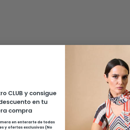
ro CLUB y consigue
descuento en tu
era compra
imera en enterarte de todas
s y ofertas exclusivas (No