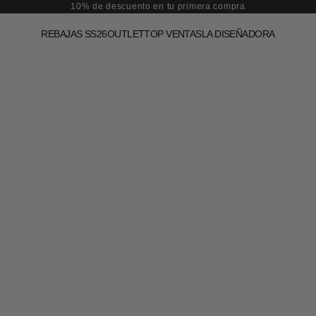
10% de descuento en tu primera compra
REBAJAS SS26
OUTLET
TOP VENTAS
LA DISEÑADORA