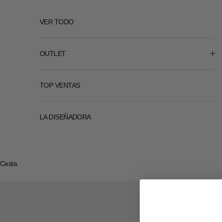
VER TODO
OUTLET
TOP VENTAS
LA DISEÑADORA
Cesta