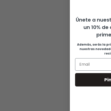
Únete a nuest
un 10% de 
prim
Además, serás la pr
nuestras novedade
rec
Pi