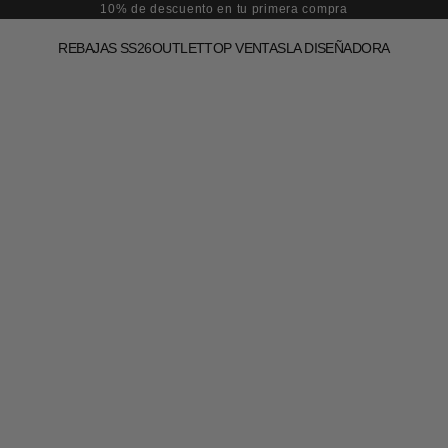
10% de descuento en tu primera compra
REBAJAS SS26
OUTLET
TOP VENTAS
LA DISEÑADORA