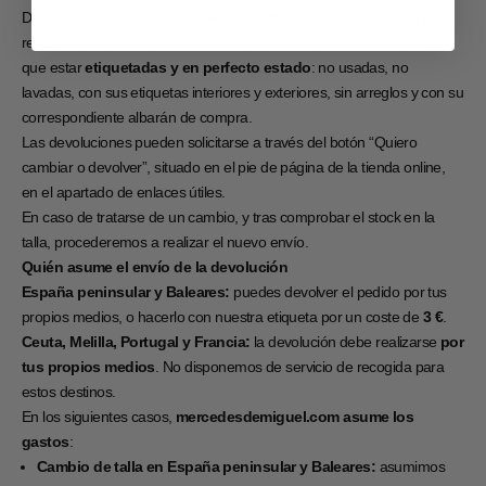
Dispones de un plazo de
20 días naturales
a partir de la fecha de
recepción del pedido para devolver un artículo. Las prendas tienen
que estar
etiquetadas y en perfecto estado
: no usadas, no
lavadas, con sus etiquetas interiores y exteriores, sin arreglos y con su
correspondiente albarán de compra.
Las devoluciones pueden solicitarse a través del botón “
Quiero
cambiar o devolver
”, situado en el pie de página de la tienda online,
en el apartado de enlaces útiles.
En caso de tratarse de un cambio, y tras comprobar el stock en la
talla, procederemos a realizar el nuevo envío.
Quién asume el envío de la devolución
España peninsular y Baleares:
puedes devolver el pedido por tus
propios medios, o hacerlo con nuestra etiqueta por un coste de
3 €
.
Ceuta, Melilla, Portugal y Francia:
la devolución debe realizarse
por
tus propios medios
. No disponemos de servicio de recogida para
estos destinos.
En los siguientes casos,
mercedesdemiguel.com asume los
gastos
:
Cambio de talla en España peninsular y Baleares:
asumimos