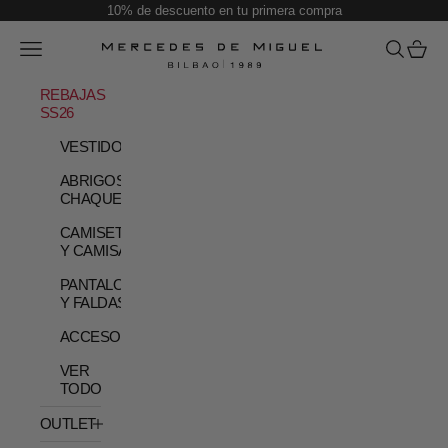
Skip to content
10% de descuento en tu primera compra
Open navigation menu
Open sear
Open c
Mercedes de Miguel
REBAJAS
SS26
VESTIDOS
ABRIGOS Y
CHAQUETAS
CAMISETAS
Y CAMISAS
PANTALONES
Y FALDAS
ACCESORIOS
VER
TODO
OUTLET