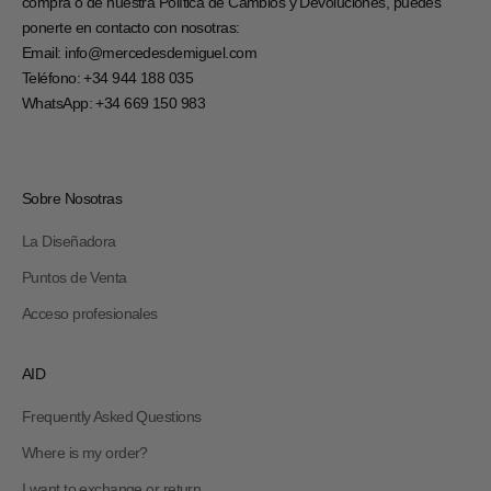
compra o de nuestra Política de Cambios y Devoluciones, puedes
ponerte en contacto con nosotras:
Email:
info@mercedesdemiguel.com
Teléfono:
+34 944 188 035
WhatsApp:
+34 669 150 983
Sobre Nosotras
La Diseñadora
Puntos de Venta
Acceso profesionales
AID
Frequently Asked Questions
Where is my order?
I want to exchange or return