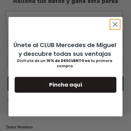
Rellena tus datos y gana esta parka
Únete al CLUB Mercedes de Miguel
y descubre todas sus ventajas
Disfruta de u
n
10% de DESCUENTO en
tu primera
compra
PINCHA AQUÍ
Pincha aquí
Al dar mis datos, acepto recibir comunicaciones vía whatsapp y email.
Sobre Nosotras