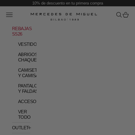
Skip to content
10% de descuento en tu primera compra
Open navigation menu
Open sear
Open c
Mercedes de Miguel
REBAJAS
SS26
VESTIDOS
ABRIGOS Y
CHAQUETAS
CAMISETAS
Y CAMISAS
PANTALONES
Y FALDAS
ACCESORIOS
VER
TODO
OUTLET