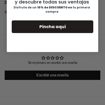
y descubre todas sus ventajas
Detalles y cuidados
Disfruta de u
n
10% de DESCUENTO en
tu primera
compra
Ref: 351101-MM
Pincha aquí
Reseñas de Clientes
Sé el primero en escribir una reseña
Escribir una reseña