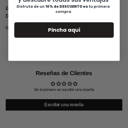
Disfruta de u
n
10% de DESCUENTO en
tu primera
Guia de Tallas
compra
Detalles y cuidados
Ref: 351401-MM
Pincha aquí
Reseñas de Clientes
Sé el primero en escribir una reseña
Escribir una reseña