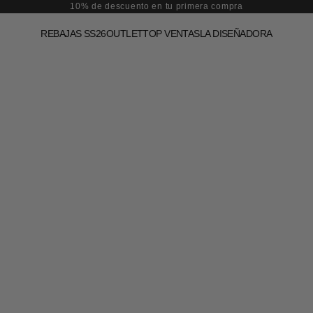
10% de descuento en tu primera compra
REBAJAS SS26
OUTLET
TOP VENTAS
LA DISEÑADORA