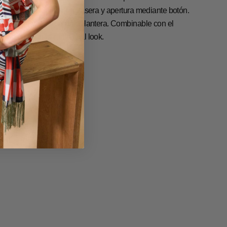
 la caja con lagrima en trasera y apertura mediante botón.
etalle de volante en la delantera. Combinable con el
antalón Dion para un total look.
uia de Tallas
etalles y cuidados
ef: 36P809-PC