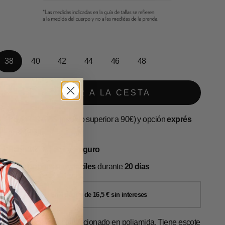
38
40
42
44
46
48
AÑADIR A LA CESTA
Envío
GRATIS
(pedido superior a 90€) y opción
exprés
en 24-72 h
Pago 100%
Fácil y Seguro
Devoluciones
muy fáciles
durante
20 días
lusón manga mini confeccionado en poliamida. Tiene escote