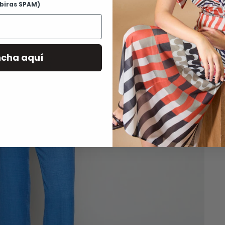
ibiras SPAM)
a
D
P
ncha aquí
G
D
R