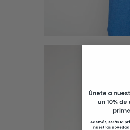
Únete a nuest
un 10% de 
prim
Además, serás la pr
nuestras novedade