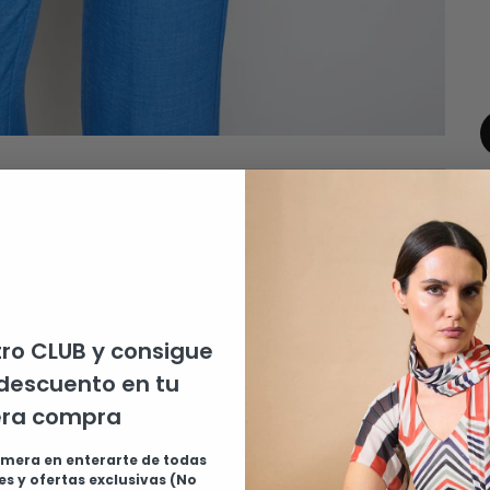
ro CLUB y consigue
descuento en tu
era compra
imera en enterarte de todas
s y ofertas exclusivas (No
B