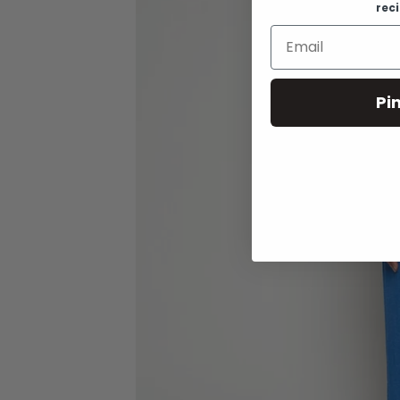
rec
Pi