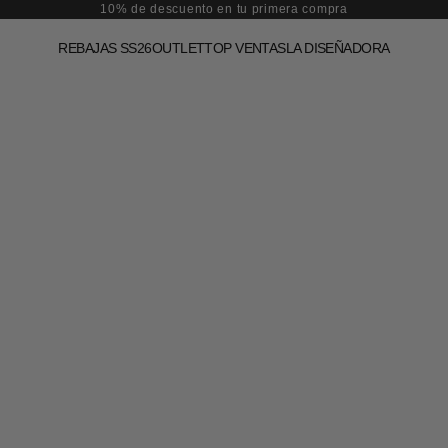
10% de descuento en tu primera compra
REBAJAS SS26
OUTLET
TOP VENTAS
LA DISEÑADORA