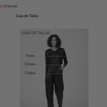
recio de oferta
Precio normal
2,00€
98,00€
Guia de Tallas