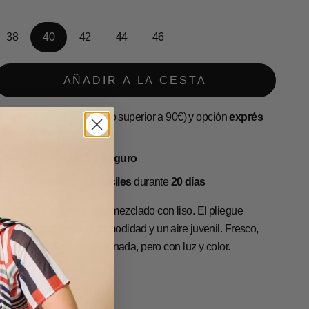
38
40
42
44
46
AÑADIR A LA CESTA
Envío
GRATIS
(pedido superior a 90€) y opción
exprés
en 24-72 h
Pago 100%
Fácil y Seguro
Devoluciones
muy fáciles
durante
20 días
stampado de geometría mezclado con liso. El pliegue
elantero proporciona comodidad y un aire juvenil. Fresco,
luido, como si no llevaras nada, pero con luz y color.
uia de Tallas
etalles y cuidados