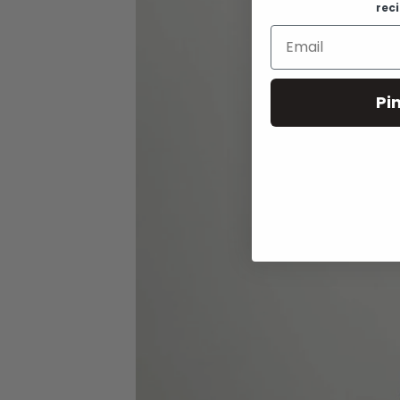
rec
Pi