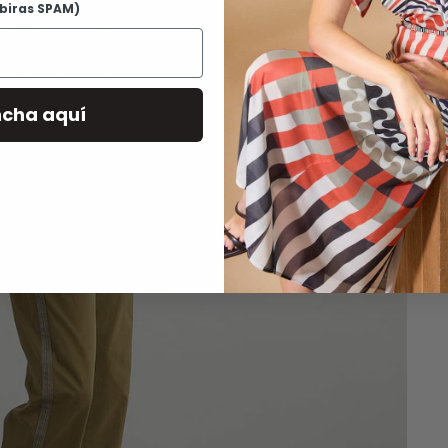
ibiras SPAM)
R
ncha aquí