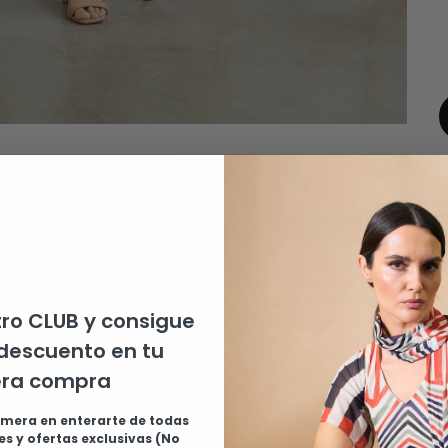
E
ro CLUB y consigue
d
descuento en tu
f
era compra
G
imera en enterarte de todas
D
s y ofertas exclusivas (No