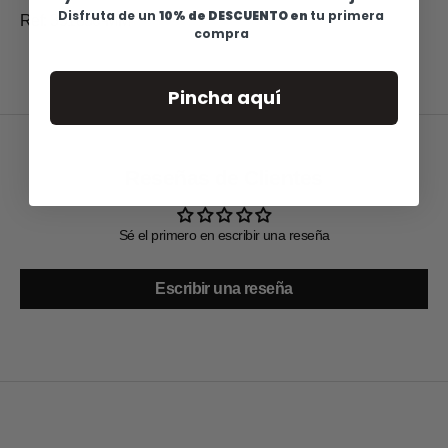
Disfruta de u
n
10% de DESCUENTO en
tu primera
Ref: 351830-MM
compra
Pincha aquí
Reseñas de Clientes
Sé el primero en escribir una reseña
Escribir una reseña