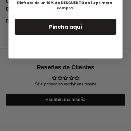
Guia de Tallas
Disfruta de u
n
10% de DESCUENTO en
tu primera
compra
Detalles y cuidados
Ref: 351826-MM
Pincha aquí
Reseñas de Clientes
Sé el primero en escribir una reseña
Escribir una reseña