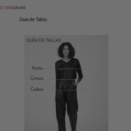
recio de oferta
Precio normal
27,00€
218,00€
Guia de Tallas