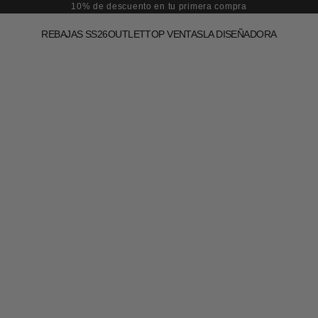
10% de descuento en tu primera compra
REBAJAS SS26
OUTLET
TOP VENTAS
LA DISEÑADORA