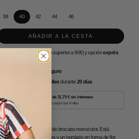
38
40
42
44
46
AÑADIR A LA CESTA
Envío
GRATIS
(pedido superior a 90€) y opción
exprés
en 24-72 h
Pago 100%
Fácil y Seguro
Devoluciones
muy fáciles
durante
20 días
1 reseña
haqueta romántica en tejido brocado monocolor. Está
rabajada con pasamanerías y un bordado en forma de flor