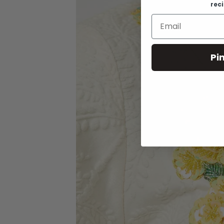
rec
Pi