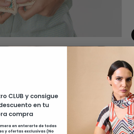
ro CLUB y consigue
descuento en tu
era compra
C
imera en enterarte de todas
s y ofertas exclusivas (No
t