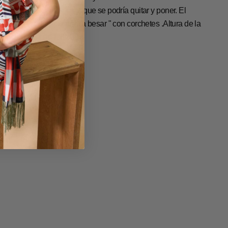
uesto por encima , por lo que se podría quitar y poner. El
ierre de la chaqueta es " a besar " con corchetes .Altura de la
odelo 1.75 cm. Talla 38.
uia de Tallas
etalles y cuidados
ef: 35P411-PC