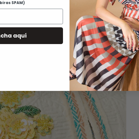
ibiras SPAM)
p
c
m
ncha aquí
G
D
R