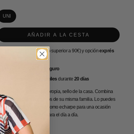
UNI
AÑADIR A LA CESTA
Envío
GRATIS
(pedido superior a 90€) y opción
exprés
en 24-72 h
Pago 100%
Fácil y Seguro
Devoluciones
muy fáciles
durante
20 días
charpe de estampación propia, sello de la casa. Combina
on los vestidos y conjuntos de su misma familia. Lo puedes
levar de forma las formal como echarpe para una ocasión
special , o tipo pañuelo para el día a día.
uia de Tallas