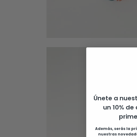
Únete a nuest
un 10% de 
prim
Además, serás la pr
nuestras novedade