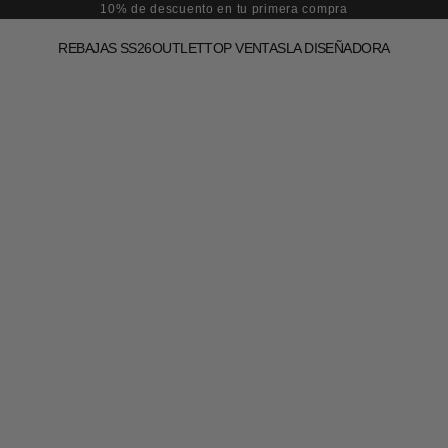
10% de descuento en tu primera compra
REBAJAS SS26
OUTLET
TOP VENTAS
LA DISEÑADORA