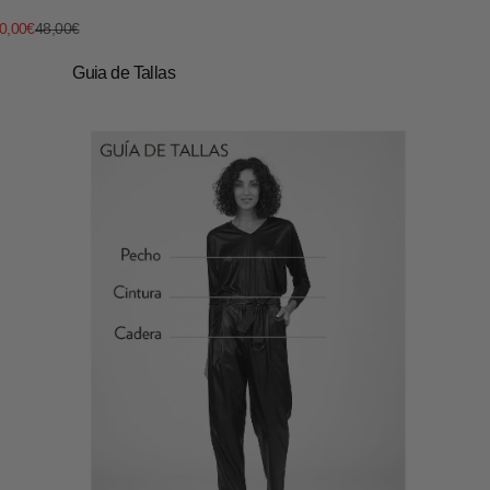
recio de oferta
Precio normal
0,00€
48,00€
Guia de Tallas