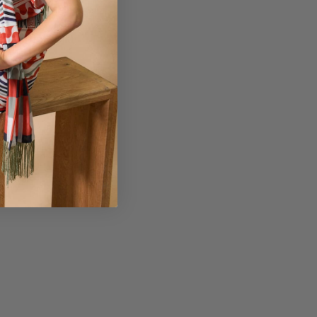
etalles y cuidados
ef: 351E02-MM