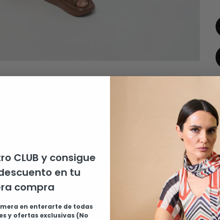
E
ro CLUB y consigue
c
descuento en tu
l
era compra
e
imera en enterarte de todas
G
s y ofertas exclusivas (No