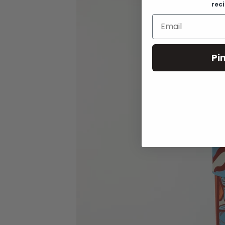
rec
Pi