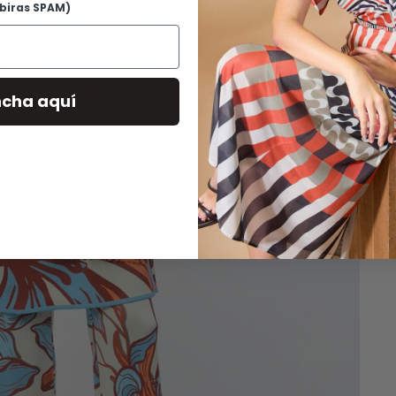
ibiras SPAM)
D
R
ncha aquí