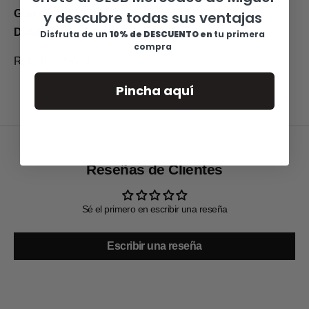
Guia de Tallas
y descubre todas sus ventajas
Detalles y cuidados
Disfruta de u
n
10% de DESCUENTO en
tu primera
compra
Ref: 361505-MM
Pincha aquí
Reseñas de Clientes
Sé el primero en escribir una reseña
Escribir una reseña