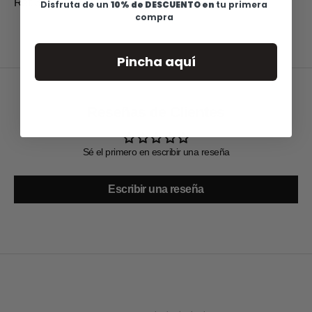
Ref: 32P504- MP
Disfruta de u
n
10% de DESCUENTO en
tu primera
compra
Pincha aquí
Reseñas de Clientes
Sé el primero en escribir una reseña
Escribir una reseña