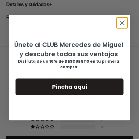
Detalles y cuidados
Ref: 33P615-AD
Únete al CLUB Mercedes de Miguel
y descubre todas sus ventajas
Disfruta de u
n
10% de DESCUENTO en
tu primera
Reseñas de Clientes
compra
5.00 de 5
Basado en 1 reseña
Pincha aquí
1
0
0
0
0