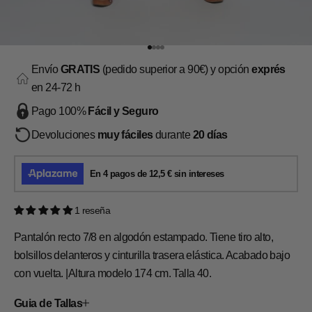
Ir al artículo 1
Ir al artículo 2
Ir al artículo 3
Ir al artículo 4
Envío
GRATIS
(pedido superior a 90€) y opción
exprés
en 24-72 h
Pago 100%
Fácil y Seguro
Devoluciones
muy fáciles
durante
20 días
1 reseña
Pantalón recto 7/8 en algodón estampado. Tiene tiro alto,
bolsillos delanteros y cinturilla trasera elástica. Acabado bajo
con vuelta. |Altura modelo 174 cm. Talla 40.
Guia de Tallas