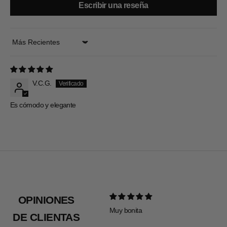
Escribir una reseña
Sort by
V.C.G.
Es cómodo y elegante
OPINIONES
Muy bonita
Todo pe
DE CLIENTAS