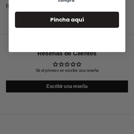
compra
Ref: 33P606-GE
Pincha aquí
Reseñas de Clientes
Sé el primero en escribir una reseña
Escribir una reseña