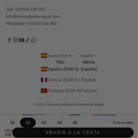
Telf. +34 944 188 035
info@mercedesdemiguel.com
WhatsApp +34 669 150 983
España (EUR €)
Español
País
Idioma
España (EUR €)
Español
Francia (EUR €)
English
Portugal (EUR €)
Français
© 2026 - Mercedes de Miguel
Tecnología de Shopify
38
40
42
44
46
Guía de tallas
Precio normal
105€
AÑADIR A LA CESTA
Precio de oferta
50€