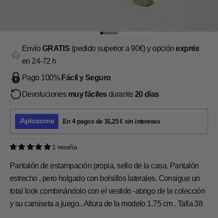
Ir al artículo 1
Ir al artículo 2
Ir al artículo 3
Ir al artículo 4
Ir al artículo 5
Ir al artículo 6
Envío
GRATIS
(pedido superior a 90€) y opción
exprés
en 24-72 h
Pago 100%
Fácil y Seguro
Devoluciones
muy fáciles
durante
20 días
1 reseña
Pantalón de estampación propia, sello de la casa. Pantalón
estrecho , pero holgado con bolsillos laterales. Consigue un
total look combinándolo con el vestido -abrigo de la colección
y su camiseta a juego.. Altura de la modelo 1.75 cm . Talla 38