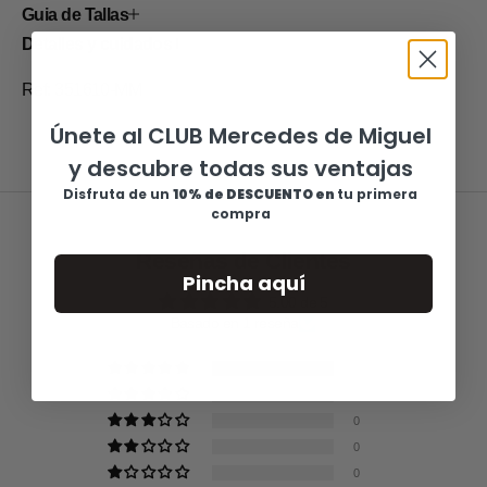
Guia de Tallas
Detalles y cuidados
Ref: 351610-MM
Únete al CLUB Mercedes de Miguel
y descubre todas sus ventajas
Disfruta de u
n
10% de DESCUENTO en
tu primera
compra
Reseñas de Clientes
Pincha aquí
5.00 de 5
Basado en 1 reseña
1
0
0
0
0