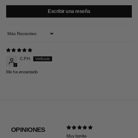
Escribir una reseña
Sort by
C.P.H.
Me ha encantado
OPINIONES
Muy bonita
Todo pe