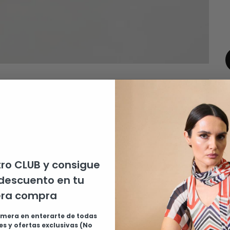
ro CLUB y consigue
descuento en tu
P
era compra
4
imera en enterarte de todas
s y ofertas exclusivas (No