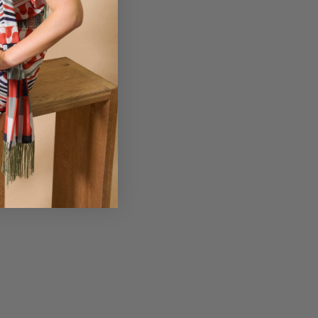
uia de Tallas
etalles y cuidados
ef: 34P607-ME