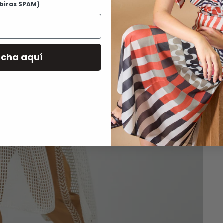
G
ibiras SPAM)
D
R
ncha aquí