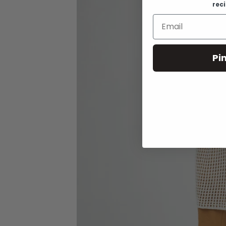
rec
Pi