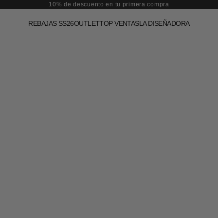
10% de descuento en tu primera compra
REBAJAS SS26
OUTLET
TOP VENTAS
LA DISEÑADORA