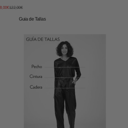
recio de oferta
Precio normal
8,00€
122,00€
Guia de Tallas