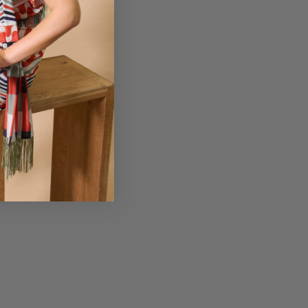
uia de Tallas
etalles y cuidados
ef: 341621-10