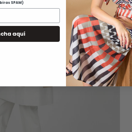
ibiras SPAM)
G
D
R
ncha aquí