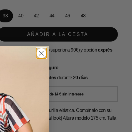
38
40
42
44
46
48
AÑADIR A LA CESTA
Envío
GRATIS
(pedido superior a 90€) y opción
exprés
en 24-72 h
Pago 100%
Fácil y Seguro
Devoluciones
muy fáciles
durante
20 días
antalón de punto con cinturilla elástica. Combínalo con su
asaca a juego para un total look| Altura modelo 175 cm. Talla
8.