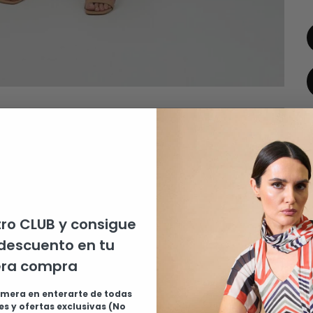
ro CLUB y consigue
descuento en tu
P
era compra
c
imera en enterarte de todas
3
s y ofertas exclusivas (No