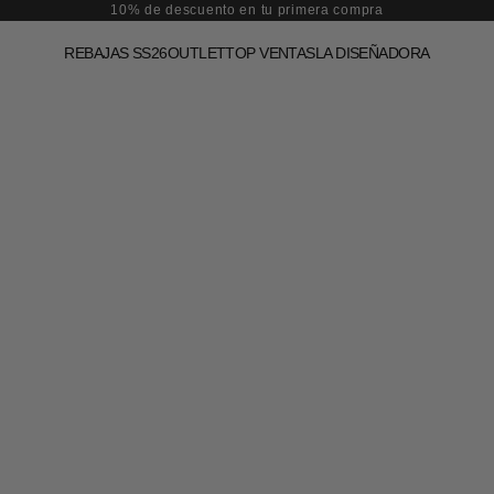
10% de descuento en tu primera compra
REBAJAS SS26
OUTLET
TOP VENTAS
LA DISEÑADORA