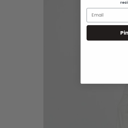
rec
Pi