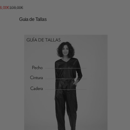
recio de oferta
Precio normal
6,00€
108,00€
Guia de Tallas