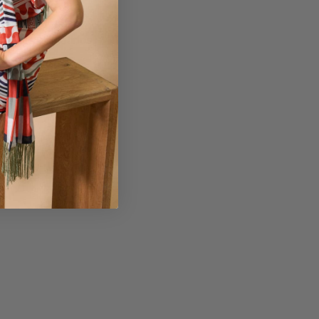
uia de Tallas
etalles y cuidados
ef: 33P618-LO