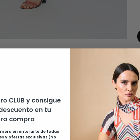
ro CLUB y consigue
descuento en tu
P
era compra
c
imera en enterarte de todas
1
s y ofertas exclusivas (No