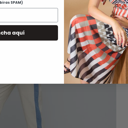
ibiras SPAM)
G
D
R
ncha aquí