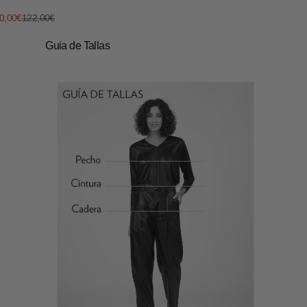
recio de oferta
Precio normal
0,00€
122,00€
Guia de Tallas