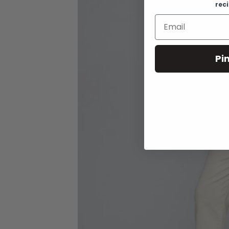
rec
Pi