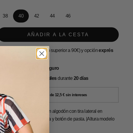
38
40
42
44
46
AÑADIR A LA CESTA
Envío
GRATIS
(pedido superior a 90€) y opción
exprés
en 24-72 h
Pago 100%
Fácil y Seguro
Devoluciones
muy fáciles
durante
20 días
antalón cuatro bolsillos en algodón con tira lateral en
ontraste. Cierre cremallera y botón de pasta. |Altura modelo
74 cm. Talla 40.