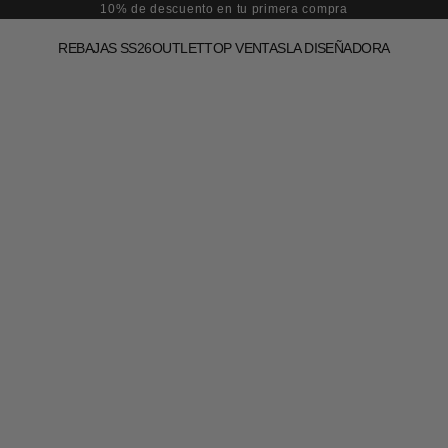
10% de descuento en tu primera compra
REBAJAS SS26
OUTLET
TOP VENTAS
LA DISEÑADORA