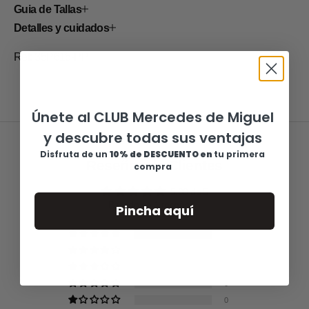
Guia de Tallas
Detalles y cuidados
Ref: 35P615-PP
Únete al CLUB Mercedes de Miguel
y descubre todas sus ventajas
Disfruta de u
n
10% de DESCUENTO en
tu primera
Reseñas de Clientes
compra
5.00 de 5
Basado en 1 reseña
Pincha aquí
1
0
0
0
0