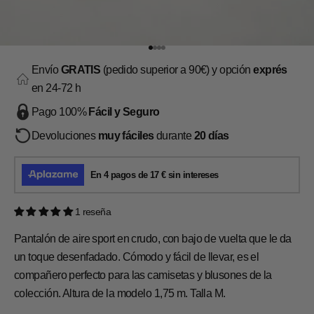
Ir al artículo 1
Ir al artículo 2
Ir al artículo 3
Ir al artículo 4
Envío
GRATIS
(pedido superior a 90€) y opción
exprés
en 24-72 h
Pago 100%
Fácil y Seguro
Devoluciones
muy fáciles
durante
20 días
1 reseña
Pantalón de aire sport en crudo, con bajo de vuelta que le da
un toque desenfadado. Cómodo y fácil de llevar, es el
compañero perfecto para las camisetas y blusones de la
colección. Altura de la modelo 1,75 m. Talla M.