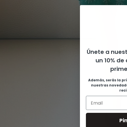
Únete a nuest
un 10% de 
prim
Además, serás la pr
nuestras novedade
rec
Pi