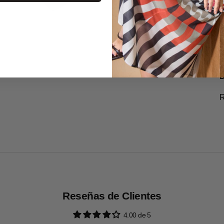
f
p
m
G
D
R
Reseñas de Clientes
4.00 de 5