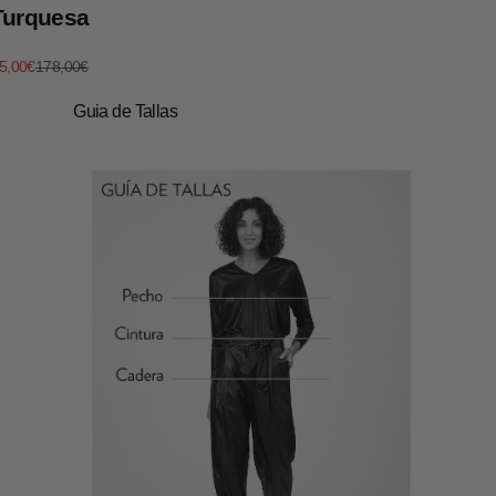
Turquesa
recio de oferta
Precio normal
5,00€
178,00€
Guia de Tallas