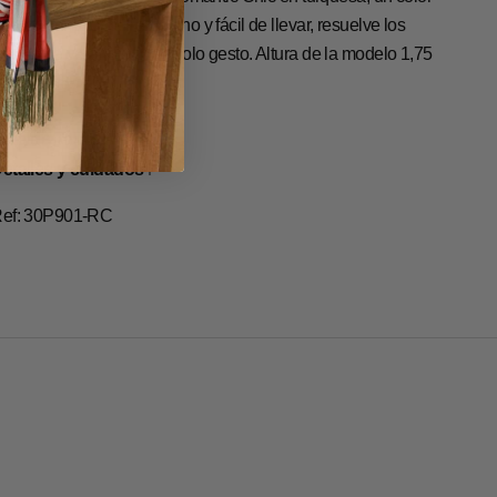
resco y luminoso. Femenino y fácil de llevar, resuelve los
lanes de verano con un solo gesto. Altura de la modelo 1,75
. Talla 38.
uia de Tallas
etalles y cuidados
ef: 30P901-RC