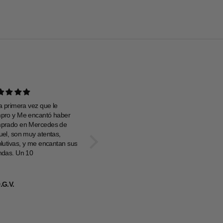
a primera vez que le
Estampado muy bonito,
Colorido mu
pro y Me encantó haber
colores muy alegres, no se
no se arrug
prado en Mercedes de
arruga nada y es muy
de vacacion
uel, son muy atentas,
fresquita
la calidad
olutivas, y me encantan sus
buenisima
ndas. Un 10
.G.V.
Anónimo
U.M.I.