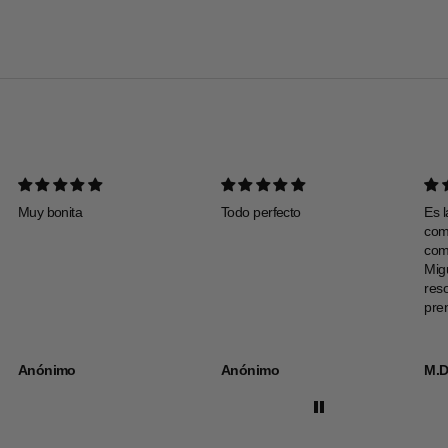
Muy bonita
Todo perfecto
Es l
com
com
Mig
res
pre
Anónimo
Anónimo
M.D