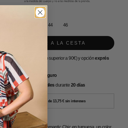
38
40
42
44
46
AÑADIR A LA CESTA
Envío
GRATIS
(pedido superior a 90€) y opción
exprés
en 24-72 h
Pago 100%
Fácil y Seguro
Devoluciones
muy fáciles
durante
20 días
1 reseña
estido corto de la línea Romantic Chic en turquesa, un color