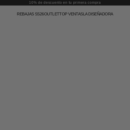
10% de descuento en tu primera compra
REBAJAS SS26
OUTLET
TOP VENTAS
LA DISEÑADORA