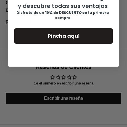
Guia de Tallas
y descubre todas sus ventajas
Detalles y cuidados
Disfruta de u
n
10% de DESCUENTO en
tu primera
compra
Ref: 351924-MM
Pincha aquí
Reseñas de Clientes
Sé el primero en escribir una reseña
Escribir una reseña