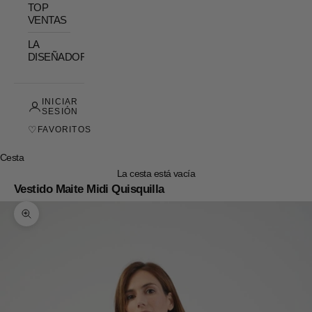
TOP
VENTAS
LA
DISEÑADORA
INICIAR
SESIÓN
♡
FAVORITOS
Cesta
La cesta está vacía
Vestido Maite Midi Quisquilla
Zoom